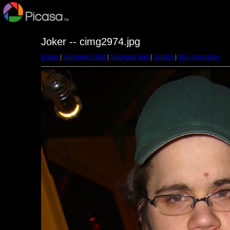
Joker -- cimg2974.jpg
Erstes
|
Vorheriges Bild
|
Nächstes Bild
|
Letztes
|
Mini-Ansichten