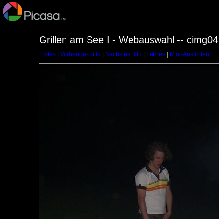
Grillen am See I - Webauswahl -- cimg04
Erstes
|
Vorheriges Bild
|
Nächstes Bild
|
Letztes
|
Mini-Ansichten