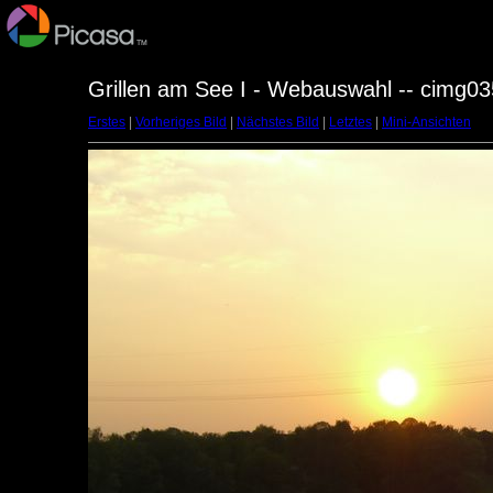
Grillen am See I - Webauswahl -- cimg03
Erstes
|
Vorheriges Bild
|
Nächstes Bild
|
Letztes
|
Mini-Ansichten