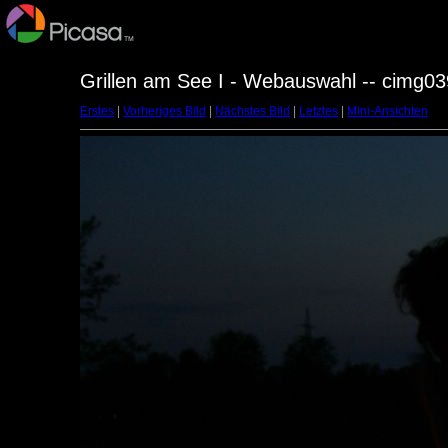
Grillen am See I - Webauswahl -- cimg03
Erstes
|
Vorheriges Bild
|
Nächstes Bild
|
Letztes
|
Mini-Ansichten