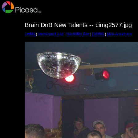
Brain DnB New Talents -- cimg2577.jpg
Erstes
|
Vorheriges Bild
|
Nächstes Bild
|
Letztes
|
Mini-Ansichten