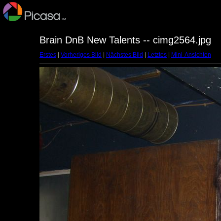
Brain DnB New Talents -- cimg2564.jpg
Erstes
|
Vorheriges Bild
|
Nächstes Bild
|
Letztes
|
Mini-Ansichten