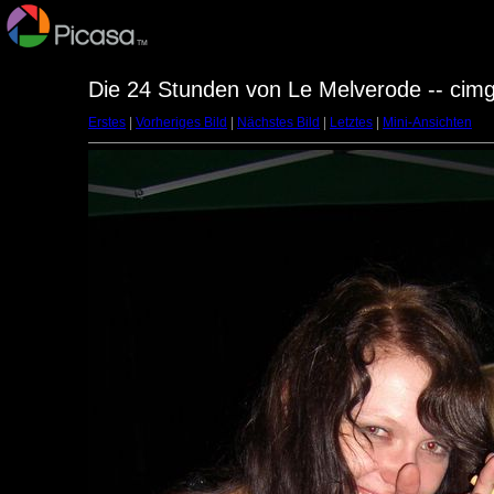
Die 24 Stunden von Le Melverode -- cim
Erstes
|
Vorheriges Bild
|
Nächstes Bild
|
Letztes
|
Mini-Ansichten