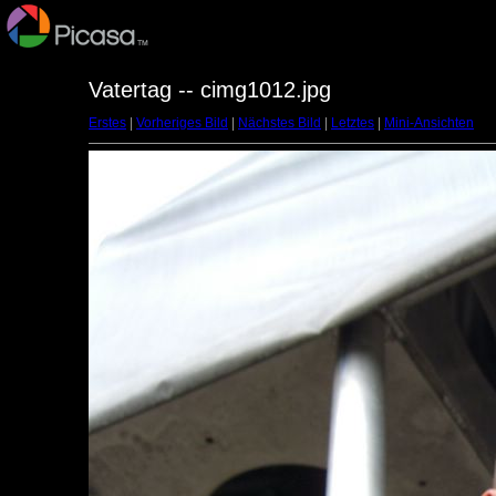
Vatertag -- cimg1012.jpg
Erstes
|
Vorheriges Bild
|
Nächstes Bild
|
Letztes
|
Mini-Ansichten