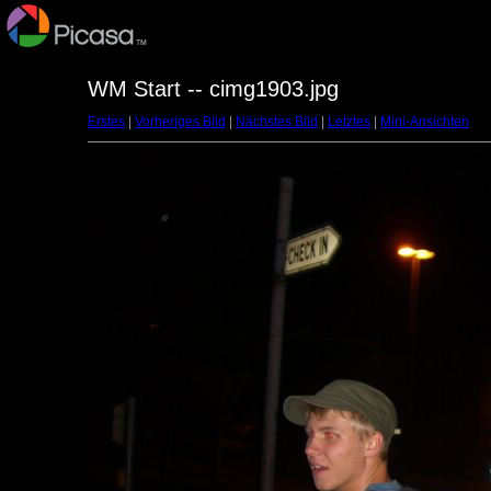
WM Start -- cimg1903.jpg
Erstes
|
Vorheriges Bild
|
Nächstes Bild
|
Letztes
|
Mini-Ansichten