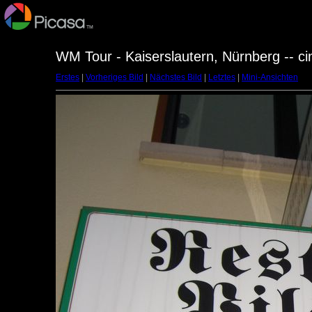
WM Tour - Kaiserslautern, Nürnberg -- c
Erstes
|
Vorheriges Bild
|
Nächstes Bild
|
Letztes
|
Mini-Ansichten