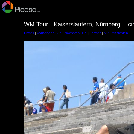
WM Tour - Kaiserslautern, Nürnberg -- c
Erstes
|
Vorheriges Bild
|
Nächstes Bild
|
Letztes
|
Mini-Ansichten