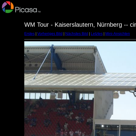
WM Tour - Kaiserslautern, Nürnberg -- c
Erstes
|
Vorheriges Bild
|
Nächstes Bild
|
Letztes
|
Mini-Ansichten