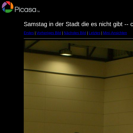
Samstag in der Stadt die es nicht gibt --
Erstes
|
Vorheriges Bild
|
Nächstes Bild
|
Letztes
|
Mini-Ansichten